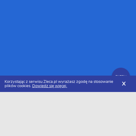
FILTRY
Korzystając z serwisu Zleca.pl wyrażasz zgodę na stosowanie
X
plików cookies.
Dowiedz się więcej.
Zleca.pl
Cennik usług elektrycznych
Wymiana instalacji elektrycznej
FILTRY
Ile kosztuje wymiana instalacji