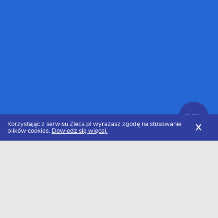
FILTRY
Korzystając z serwisu Zleca.pl wyrażasz zgodę na stosowanie
X
plików cookies.
Dowiedz się więcej.
Zleca.pl
Cennik usług elektrycznych
Pogotowie elektryczne
FILTRY
Ile kosztuje pogotowie elektryczne w