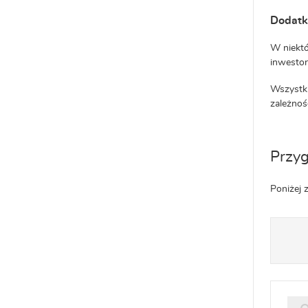
Dodatk
W niektó
inwestor
Wszystki
zależnoś
Przyg
Poniżej 