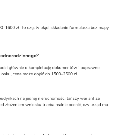
1600 zł. To częsty błąd: składanie formularza bez mapy
 jednorodzinnego?
chodzi głównie o kompletację dokumentów i poprawne
wniosku, cena może dojść do 1500–2500 zł.
 budynkach na jednej nieruchomości tańszy wariant za
d złożeniem wniosku trzeba realnie ocenić, czy urząd ma