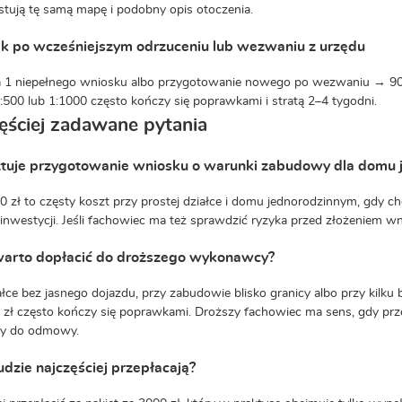
tują tę samą mapę i podobny opis otoczenia.
k po wcześniejszym odrzuceniu lub wezwaniu z urzędu
1 niepełnego wniosku albo przygotowanie nowego po wezwaniu → 900–
1:500 lub 1:1000 często kończy się poprawkami i stratą 2–4 tygodni.
ęściej zadawane pytania
sztuje przygotowanie wniosku o warunki zabudowy dla domu
 zł to częsty koszt przy prostej działce i domu jednorodzinnym, gdy 
 inwestycji. Jeśli fachowiec ma też sprawdzić ryzyka przed złożeniem 
warto dopłacić do droższego wykonawcy?
ałce bez jasnego dojazdu, przy zabudowie blisko granicy albo przy kilku
zł często kończy się poprawkami. Droższy fachowiec ma sens, gdy prze
y do odmowy.
udzie najczęściej przepłacają?