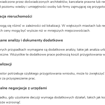
wiadczone przez doświadczonych architektów, kancelarie prawne lub r
d poziomu wiedzy i umiejętności osoby lub firmy zajmującej się przygo
acja nieruchomości
ogą się różnić w zależności od lokalizacji. W większych miastach lub re
ch ceny mogą być wyższe niż w mniejszych miejscowościach.
ne analizy i dokumenty dodatkowe
rych przypadkach wymagane są dodatkowe analizy, takie jak analiza urba
iczne. Wszystkie te dodatkowe prace podnoszą koszt przygotowania w
alizacji
westor potrzebuje szybkiego przygotowania wniosku, może to zwiększyć k
 za przyspieszenie prac.
alne negocjacje z urzędami
dku, gdy uzyskanie decyzji wymaga dodatkowych działań, takich jak ko
oże wzrosnąć.