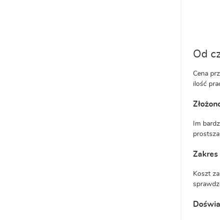
Od c
Cena prz
ilość pr
Złożono
Im bardz
prostsza
Zakres
Koszt za
sprawdze
Doświad