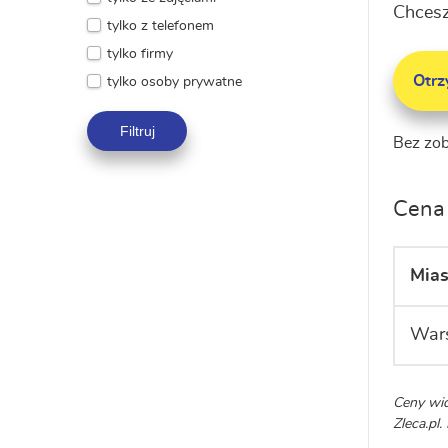
Chcesz
tylko z telefonem
tylko firmy
Otr
tylko osoby prywatne
Filtruj
Bez zo
Cena 
Mias
War
Ceny wid
Zleca.pl