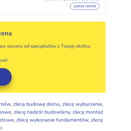
pokaż cennik
cena
asz wyceny od specjalistów z Twojej okolicy.
zań.
omów
,
zlecę budowę domu
,
zlecę wyburzenie
,
niowe
,
zlecę nadzór budowlany
,
zlecę montaż
betowe
,
zlecę wykonanie fundamentów
,
zlecę
i