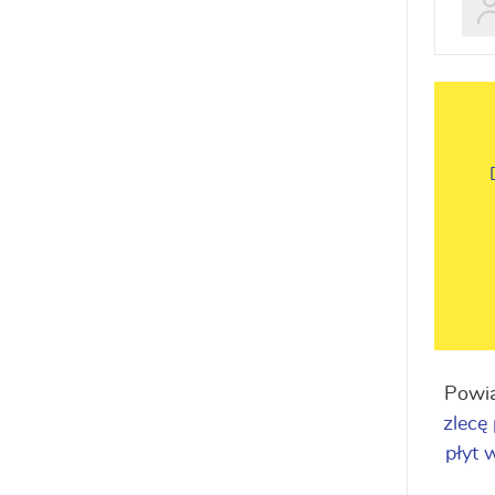
Powią
zlecę
płyt