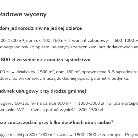
kładowe wyceny
dom jednorodzinny na jednej działce
700–1200 m², dom ok. 100–150 m², 1 wariant zabudowy → 600–1000 zł.
wego wniosku z opisem inwestycji i załącznikami bez dodatkowych ana
800 zł za wniosek z analizą sąsiedztwa
0 zł → działka ok. 1500 m², dom 180 m², sprawdzenie 3–5 sąsiednich 
budowy, bo wykonawcy muszą dokładniej opisać parametry budynku.
udynek usługowy przy drodze gminnej
ługowy 80–150 m² na działce 900 m² → 1800–3000 zł. Tu ludzie przepła
wniosku WZ — różnica potrafi wynieść +800–1500 zł.
się zaoszczędzić przy kilku działkach obok siebie?
ujące działki po 800–1000 m² każda → 1800–2600 zł za komplet. Przy w