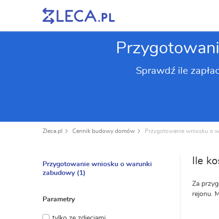
Przygotowani
Sprawdź ile zapła
Zleca.pl
Cennik budowy domów
Przygotowanie wniosku o 
Ile k
Przygotowanie wniosku o warunki
zabudowy
(1)
Za przyg
rejonu. 
Parametry
tylko ze zdjęciami