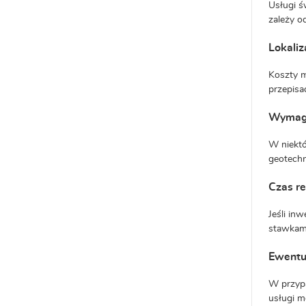
Usługi ś
zależy o
Lokaliz
Koszty m
przepisa
Wymaga
W niektó
geotechn
Czas re
Jeśli in
stawkami
Ewentu
W przypa
usługi m