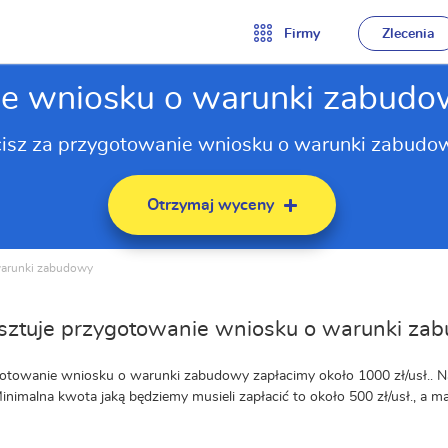
Firmy
Zlecenia
e wniosku o warunki zabudo
cisz za przygotowanie wniosku o warunki zabudow
Otrzymaj wyceny
warunki zabudowy
osztuje przygotowanie wniosku o warunki z
otowanie wniosku o warunki zabudowy zapłacimy około 1000 zł/usł.. Na
Minimalna kwota jaką będziemy musieli zapłacić to około 500 zł/usł., a m