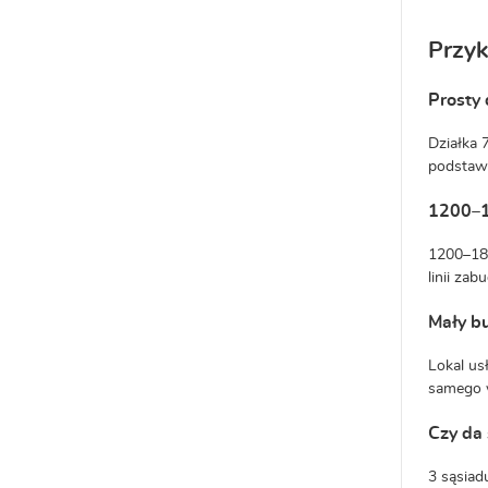
Przy
Prosty 
Działka 
podstawo
1200–1
1200–180
linii za
Mały b
Lokal us
samego 
Czy da 
3 sąsiad