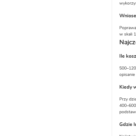
wykorzys
Wniose
Poprawa 
w skali 
Najcz
Ile ko
500–1200
opisanie
Kiedy 
Przy dzi
400–600 
podstaw
Gdzie l