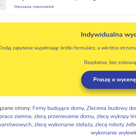
Warszawa, mazowieckie
Indywidualna wy
Dodaj zapytanie wypełniając krótki formularz, a wkrótce otrzym
Bezpłatnie, bez zobowią
Proszę o wycenę
zane strony:
Firmy budujące domy
,
Zlecenia budowy d
 prace ziemne
,
zlecę przeniesienie domu
,
zlecę wykopy li
 warstwowych
,
zlecę wykonanie stelaży
,
zlecę roboty żel
wykonanie wylewk