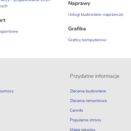
erzy - projektowanie stron
Naprawy
wych
Usługi budowlano-naprawcze
ort
Grafika
nsportowe
Graficy komputerowi
Przydatne informacje
 pomocy
Zlecenia budowlane
Zlecenia remontowe
Cenniki
Popularne strony
Mapa serwisu