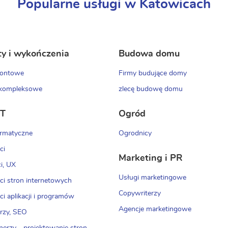
Popularne usługi w Katowicach
y i wykończenia
Budowa domu
montowe
Firmy budujące domy
kompleksowe
zlecę budowę domu
IT
Ogród
ormatyczne
Ogrodnicy
ci
Marketing i PR
i, UX
Usługi marketingowe
ci stron internetowych
Copywriterzy
i aplikacji i programów
Agencje marketingowe
rzy, SEO