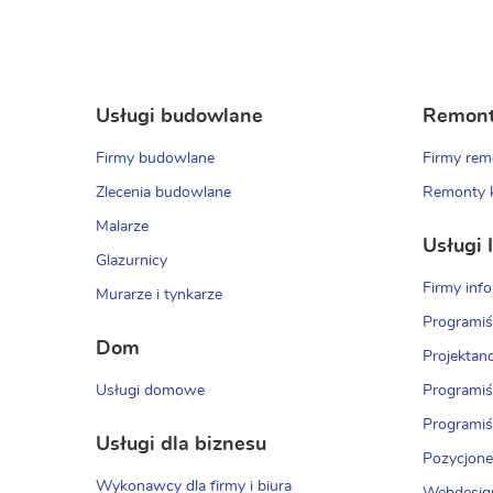
Usługi budowlane
Remont
Firmy budowlane
Firmy re
Zlecenia budowlane
Remonty 
Malarze
Usługi 
Glazurnicy
Firmy inf
Murarze i tynkarze
Programiś
Dom
Projektanc
Usługi domowe
Programiś
Programiśc
Usługi dla biznesu
Pozycjone
Wykonawcy dla firmy i biura