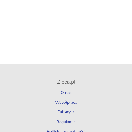
Zleca.pl
O nas
Współpraca
Pakiety ⭐
Regulamin
Polityka prywatności