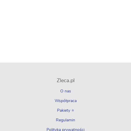
Zleca.pl
O nas
Współpraca
Pakiety ⭐
Regulamin
Polityka prywatności