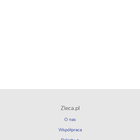
Zleca.pl
O nas
Współpraca