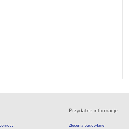
Przydatne informacje
 pomocy
Zlecenia budowlane