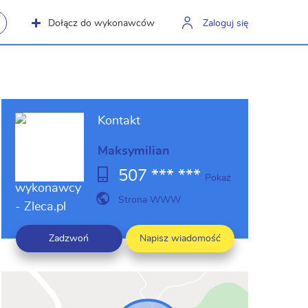
Dołącz do wykonawców
Zaloguj się
Kontakt
Maksymilian
507 *** ***
Pokaż
Strona WWW
Zadzwoń
Napisz wiadomość