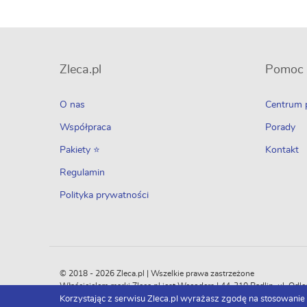
Zleca.pl
Pomoc
O nas
Centrum
Współpraca
Porady
Pakiety ⭐
Kontakt
Regulamin
Polityka prywatności
© 2018 - 2026 Zleca.pl | Wszelkie prawa zastrzeżone
Właścicielem marki Zleca.pl jest Wecoders | 44-310 Radlin, ul. 
Korzystając z serwisu Zleca.pl wyrażasz zgodę na stosowanie