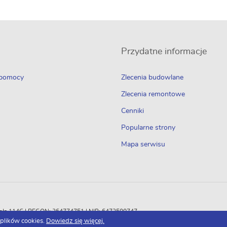
Przydatne informacje
 pomocy
Zlecenia budowlane
Zlecenia remontowe
Cenniki
Popularne strony
Mapa serwisu
Odległa 114C | REGON: 364774751 | NIP: 6472500747
 plików cookies.
Dowiedz się więcej.