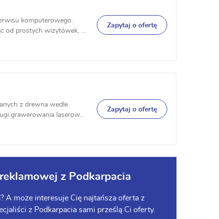
 serwisu komputerowego.
Zapytaj o ofertę
od prostych wizytówek, ...
nanych z drewna wedle
Zapytaj o ofertę
ugi grawerowania laserow...
 reklamowej z Podkarpacia
? A może interesuje Cię najtańsza oferta z
cjaliści z Podkarpacia sami prześlą Ci oferty.