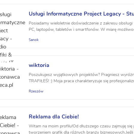
Usługi Informatyczne Project Legacy - Stu
IT
Posiadamy wieloletnie doświadczenie z zakresu obsługi 
PC, laptopów, tabletów i smartfonów. W miarę możliwośc
Sanok
wiktoria
Poszukujesz wyjątkowych projektów? Pragniesz wyróż
TRAFIŁEŚ! :) Moja praca charakteryzuje się profesjonali
Rzeszów
Reklama dla Ciebie!
Witam na moim profilu!Od dłuższego czasu zajmuję się p
tworzeniem grafik dla różnych branży biznesowych.Jeśli 