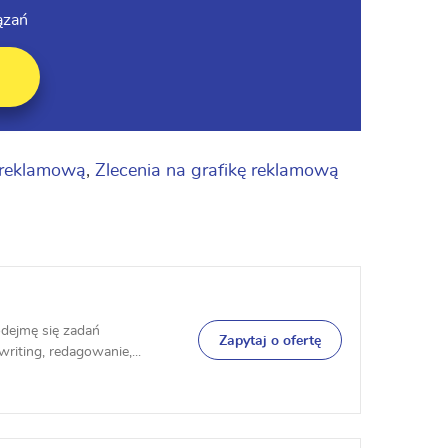
ązań
ę reklamową
,
Zlecenia na grafikę reklamową
odejmę się zadań
Zapytaj o ofertę
riting, redagowanie,...