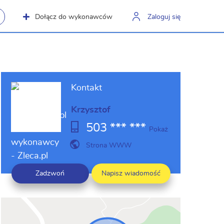
Dołącz do wykonawców
Zaloguj się
Kontakt
Krzysztof
503 *** ***
Pokaż
Strona WWW
Zadzwoń
Napisz wiadomość