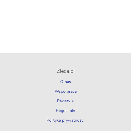
Zleca.pl
O nas
Współpraca
Pakiety ⭐
Regulamin
Polityka prywatności