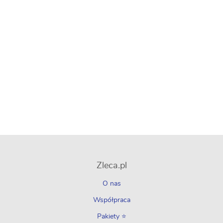
Zleca.pl
O nas
Współpraca
Pakiety ⭐