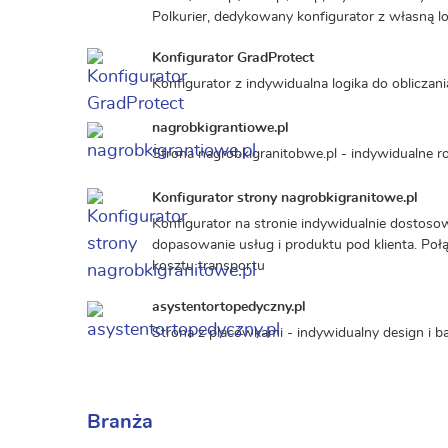
Polkurier, dedykowany konfigurator z własną lo
Konfigurator GradProtect
Konfigurator z indywidualna logika do oblicza
nagrobkigrantiowe.pl
Strona nagrobkigranitobwe.pl - indywidualne 
Konfigurator strony nagrobkigranitowe.pl
Konfigurator na stronie indywidualnie dostoso
dopasowanie usług i produktu pod klienta. Połą
kosztu transportu
asystentortopedyczny.pl
Strona z placówkami - indywidualny design i 
Branża