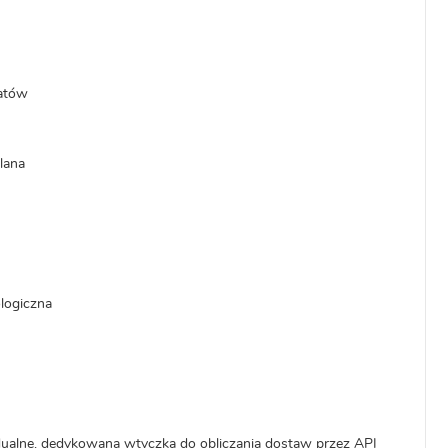
atów
lana
logiczna
idualne, dedykowana wtyczka do obliczania dostaw przez API