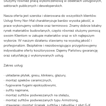
Służymy również pracą wykończeniową w obiektach usługowych,
sektorach publicznych i deweloperskich.
Nasza oferta jest szeroka i skierowana do wszystkich klientów.
Usługi firmy Nor-Mal charakteryzuje bardzo wysoka jakość, a
prace wykonujemy solidnie oraz terminowo. Znamy dobrze lokalny
rynek materiałów budowlanych, często również służymy pomocą
swoim Klientom w zakupie materiałów oraz w ich najlepszym
wyborze. W naszym działaniu stawiamy na wysoką jakość i
profesjonalizm. Bezpłatnie i niezobowiązująco przygotowujemy
indywidualne oferty kosztorysowe. Dajemy Państwu gwarancję
oraz satysfakcję z wykonywanych usług.
Zakres usług:
· układanie płytek, gresu, klinkieru, glazury,
· montaż spieków ceramicznych,
· fugowanie fugami epoksydowymi,
· sufity napinane,
· montaż sufitów podwieszanych na stelażu,
· montaż sufitów podwieszanych typu Armstrong,
· stawianie i montaż ścianek, sufitów i zabudów z płyt G-K,