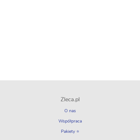
Zleca.pl
O nas
Współpraca
Pakiety ⭐