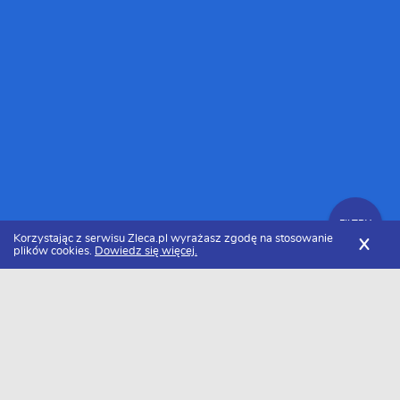
FILTRY
Korzystając z serwisu Zleca.pl wyrażasz zgodę na stosowanie
X
plików cookies.
Dowiedz się więcej.
Zleca.pl
Dolnośląskie
Jelenia Góra
Firmy budowlane
FILTRY
Firmy budowlane Jelenia Góra - Ranking