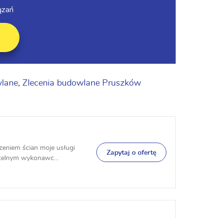
ązań
wlane
,
Zlecenia budowlane Pruszków
zeniem ścian moje usługi
Zapytaj o ofertę
zetelnym wykonawc...