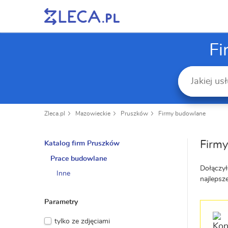
Fi
Zleca.pl
Mazowieckie
Pruszków
Firmy budowlane
Firm
Katalog firm Pruszków
Prace budowlane
Dołączył
Inne
najlepsz
Parametry
tylko ze zdjęciami