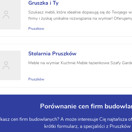
Gruszka i Ty
Szukasz mebli, które idealnie dopasują się do Twojego w
firmy i zyskaj unikalne rozwiązania na wymiar! Oferujemy 
Pruszkow
Stolarnia Pruszków
Meble na wymiar Kuchnie Meble łazienkowe Szafy Gard
Pruszków
Porównanie cen firm budowla
kasz cen firm budowlanych? A może interesuje Cię najtańsza of
krótki formularz, a specjaliści z Pruszków 