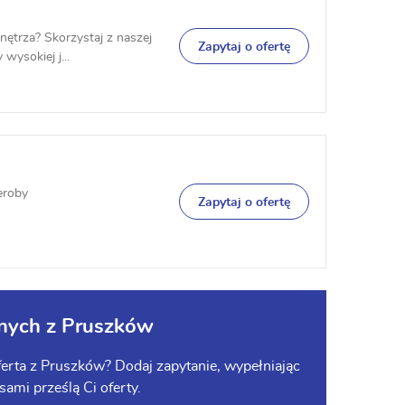
nętrza? Skorzystaj z naszej
Zapytaj o ofertę
wysokiej j...
eroby
Zapytaj o ofertę
nych z Pruszków
erta z Pruszków? Dodaj zapytanie, wypełniając
sami prześlą Ci oferty.