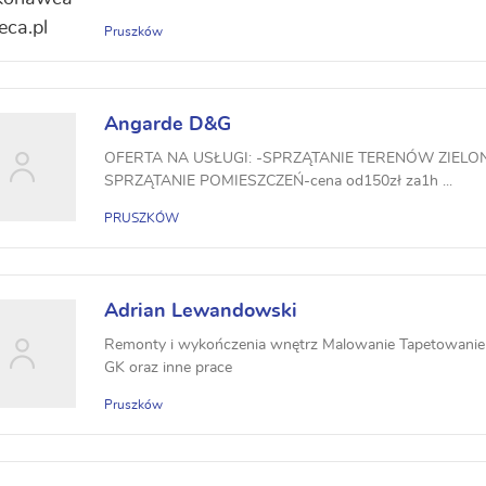
INWESTORAMI.
Pruszków
Angarde D&G
OFERTA NA USŁUGI: -SPRZĄTANIE TERENÓW ZIELONY
SPRZĄTANIE POMIESZCZEŃ-cena od150zł za1h ...
PRUSZKÓW
Adrian Lewandowski
Remonty i wykończenia wnętrz Malowanie Tapetowani
GK oraz inne prace
Pruszków