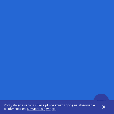
FILTRY
Korzystając z serwisu Zleca.pl wyrażasz zgodę na stosowanie
X
plików cookies.
Dowiedz się więcej.