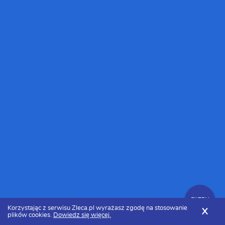
FILTRY
Korzystając z serwisu Zleca.pl wyrażasz zgodę na stosowanie
X
plików cookies.
Dowiedz się więcej.