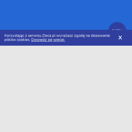
FILTRY
Korzystając z serwisu Zleca.pl wyrażasz zgodę na stosowanie
X
plików cookies.
Dowiedz się więcej.
Zleca.pl
Podlaskie
Firmy informatyczne
FILTRY
Firmy informatyczne podlaskie - Ranking
2026
Dołączyło do nas już 35 firm informatycznych z podlaskiego.
Wybierz spośród profili kandydatów najlepszego wykonawcę. Oto
ranking najlepsze firmy informatyczne z podlaskiego w 2026 roku.