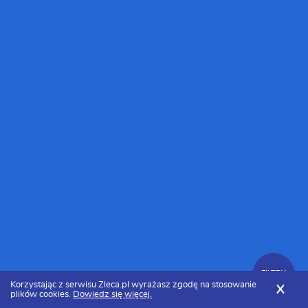
FILTRY
Korzystając z serwisu Zleca.pl wyrażasz zgodę na stosowanie
X
plików cookies.
Dowiedz się więcej.