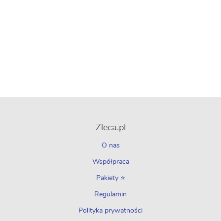
Zleca.pl
O nas
Współpraca
Pakiety ⭐
Regulamin
Polityka prywatności