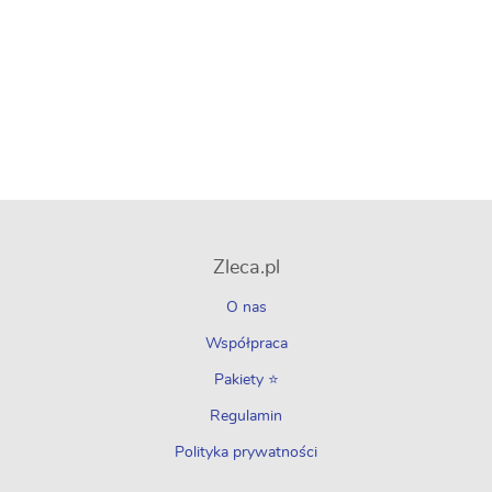
Zleca.pl
O nas
Współpraca
Pakiety ⭐
Regulamin
Polityka prywatności