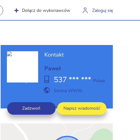
Dołącz do wykonawców
Zaloguj się
Kontakt
Paweł
537 *** ***
Pokaż
Strona WWW
Zadzwoń
Napisz wiadomość