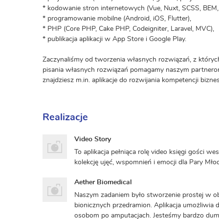
* kodowanie stron internetowych (Vue, Nuxt, SCSS, BEM, 
* programowanie mobilne (Android, iOS, Flutter),
* PHP (Core PHP, Cake PHP, Codeigniter, Laravel, MVC),
* publikacja aplikacji w App Store i Google Play.
Zaczynaliśmy od tworzenia własnych rozwiązań, z któryc
pisania własnych rozwiązań pomagamy naszym partnerom 
znajdziesz m.in. aplikacje do rozwijania kompetencji bizn
Realizacje
Video Story
To aplikacja pełniąca rolę video księgi gości
kolekcję ujęć, wspomnień i emocji dla Pary Młod
Aether Biomedical
Naszym zadaniem było stworzenie prostej w obs
bionicznych przedramion. Aplikacja umożliwia d
osobom po amputacjach. Jesteśmy bardzo dumn