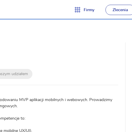
Firmy
Zlecenia
naszym udziałem
w kodowaniu MVP aplikacji mobilnych i webowych. Prowadzimy
ingowych.
ompetencje to:
ie mobilne UX/UI).