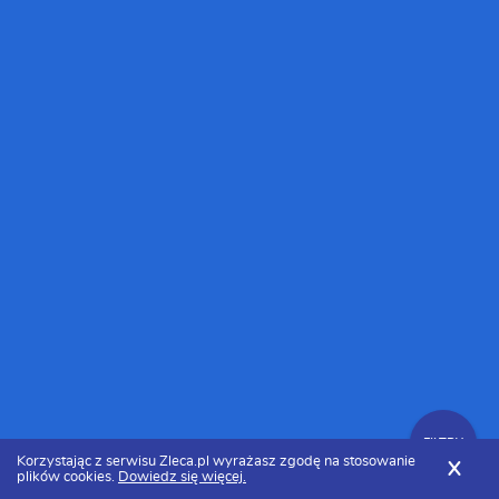
FILTRY
Korzystając z serwisu Zleca.pl wyrażasz zgodę na stosowanie
X
plików cookies.
Dowiedz się więcej.