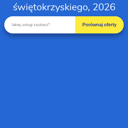
świętokrzyskiego, 2026
Porównaj oferty