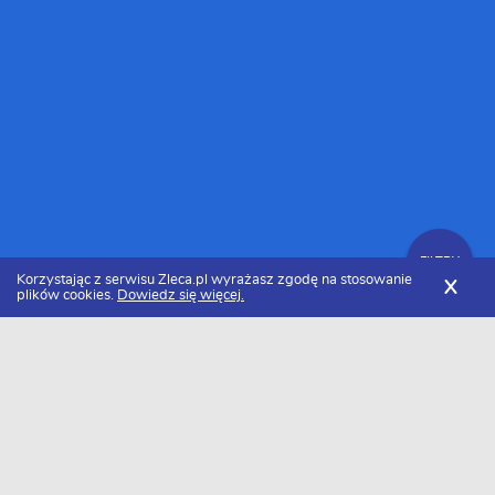
FILTRY
Korzystając z serwisu Zleca.pl wyrażasz zgodę na stosowanie
X
plików cookies.
Dowiedz się więcej.
Zleca.pl
Małopolskie
Tarnów
Firmy budowlane
Zlecenia budowlane
FILTRY
Data dodania
Aktualne zlecenia z kategorii Zlecenia