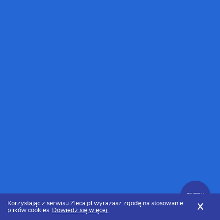
FILTRY
Korzystając z serwisu Zleca.pl wyrażasz zgodę na stosowanie
X
plików cookies.
Dowiedz się więcej.