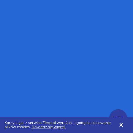
FILTRY
Korzystając z serwisu Zleca.pl wyrażasz zgodę na stosowanie
X
plików cookies.
Dowiedz się więcej.